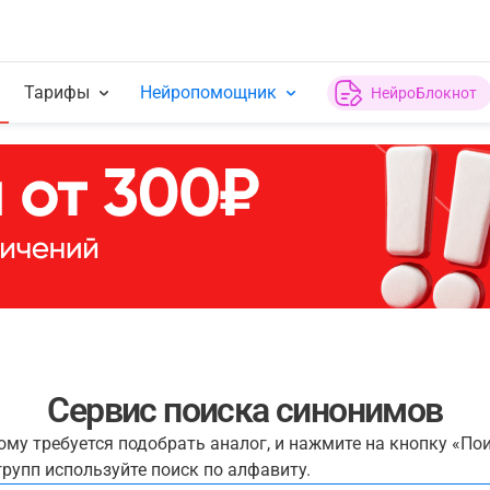
Тарифы
Нейропомощник
НейроБлокнот
Сервис поиска синонимов
рому требуется подобрать аналог, и нажмите на кнопку «По
рупп используйте поиск по алфавиту.