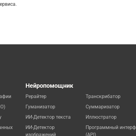
ервиса.
а
Нейропомощник
рафии
Рерайтер
Транскрибатор
EO)
Гуманизатор
Суммаризатор
у
ИИ-Детектор текста
Иллюстратор
анных
ИИ-Детектор
Программный интерф
изображений
(API)