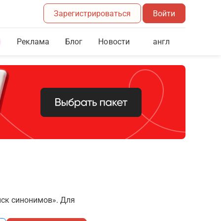
Зарегистрироваться
Войти
Реклама
Блог
англ
Новости
иск синонимов». Для