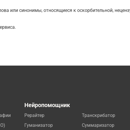
ова или синонимы, относящиеся к оскорбительной, нецензу
ервиса.
а
Нейропомощник
рафии
Рерайтер
Транскрибатор
EO)
Гуманизатор
Суммаризатор