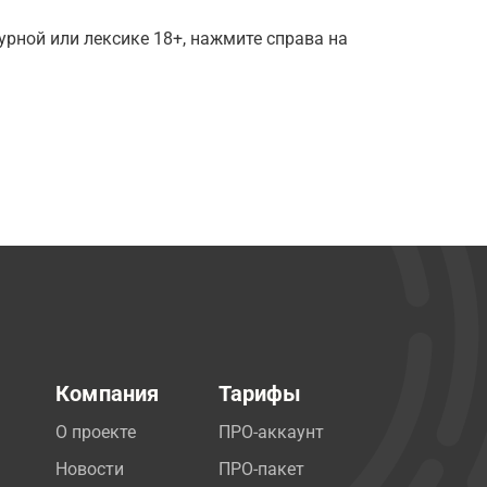
рной или лексике 18+, нажмите справа на
Компания
Тарифы
О проекте
ПРО-аккаунт
Новости
ПРО-пакет