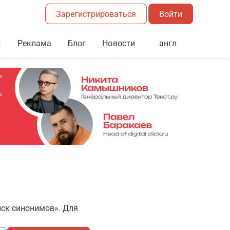
Зарегистрироваться
Войти
Реклама
Блог
англ
Новости
иск синонимов». Для