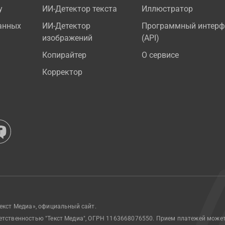
у
ИИ-Детектор текста
Иллюстратор
анных
ИИ-Детектор
Программный интерф
изображений
(API)
Копирайтер
О сервисе
Корректор
екст Медиа», официальный сайт.
етственностью "Текст Медиа", ОГРН 1163668076550. Прием платежей може