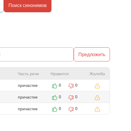
Поиск синонимов
Предложить
Часть речи
Нравится
Жалоба
причастие
0
0
причастие
0
0
причастие
0
0