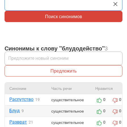
Поиск синонимов
Синонимы к слову "блудодейство"
3
Предложить
Синоним
Часть речи
Нравится
Распутство
существительное
19
0
0
Блуд
существительное
9
0
0
Разврат
существительное
21
0
0