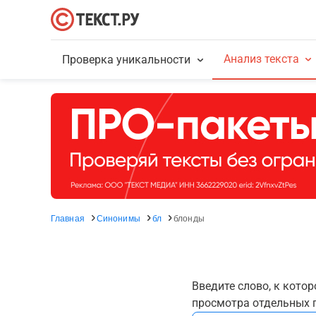
Анализ текста
Проверка уникальности
Главная
Синонимы
бл
блонды
Введите слово, к кото
просмотра отдельных г