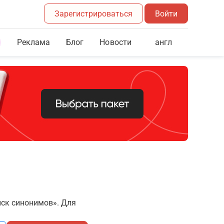
Зарегистрироваться
Войти
Реклама
Блог
англ
Новости
иск синонимов». Для