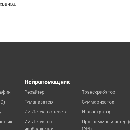
ервиса.
а
Нейропомощник
рафии
Рерайтер
Транскрибатор
EO)
Гуманизатор
Суммаризатор
у
ИИ-Детектор текста
Иллюстратор
анных
ИИ-Детектор
Программный интерф
изображений
(API)