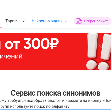
Тарифы
Нейропомощник
НейроБлокнот
Сервис поиска синонимов
рому требуется подобрать аналог, и нажмите на кнопку «По
рупп используйте поиск по алфавиту.