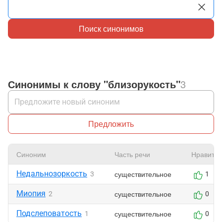
Поиск синонимов
Синонимы к слову "близорукость"
3
Предложить
Синоним
Часть речи
Нравится
Недальнозоркость
существительное
3
1
Миопия
существительное
2
0
Подслеповатость
существительное
1
0