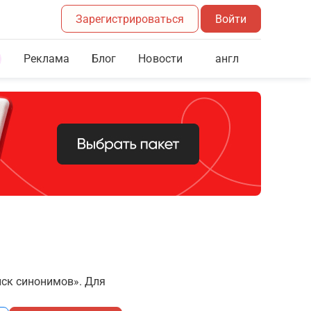
Зарегистрироваться
Войти
Реклама
Блог
англ
Новости
иск синонимов». Для