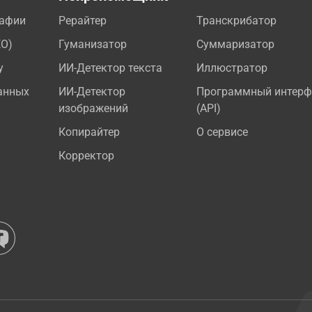
рафии
Рерайтер
Транскрибатор
EO)
Гуманизатор
Суммаризатор
у
ИИ-Детектор текста
Иллюстратор
анных
ИИ-Детектор
Программный интерф
изображений
(API)
Копирайтер
О сервисе
Корректор