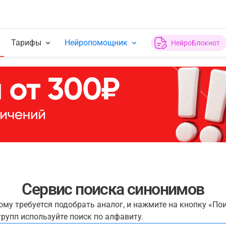
Тарифы
Нейропомощник
НейроБлокнот
Сервис поиска синонимов
рому требуется подобрать аналог, и нажмите на кнопку «По
рупп используйте поиск по алфавиту.