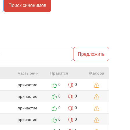
Поиск синонимов
Предложить
Часть речи
Нравится
Жалоба
причастие
0
0
причастие
0
0
причастие
0
0
причастие
0
0