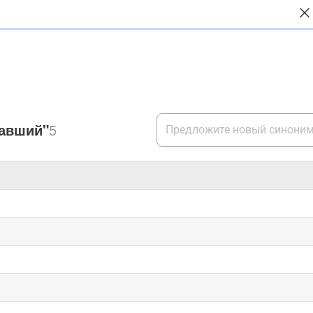
вавший"
5