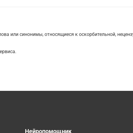
ова или синонимы, относящиеся к оскорбительной, нецензу
ервиса.
а
Нейропомощник