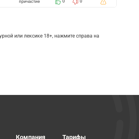
причастие
0
0
рной или лексике 18+, нажмите справа на
Компания
Тарифы