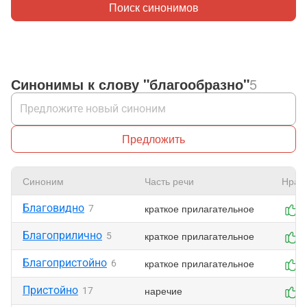
Поиск синонимов
Синонимы к слову "благообразно"
5
Предложить
Синоним
Часть речи
Нрав
Благовидно
краткое прилагательное
7
0
Благоприлично
краткое прилагательное
5
0
Благопристойно
краткое прилагательное
6
0
Пристойно
наречие
17
0