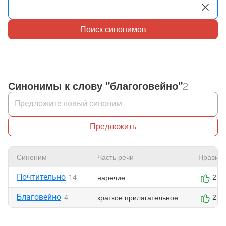
Поиск синонимов
Синонимы к слову "благоговейно"
2
Предложить
Синоним
Часть речи
Нравитс
Почтительно
наречие
14
2
Благовейно
краткое прилагательное
4
2