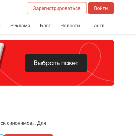
Зарегистрироваться
Войти
Реклама
Блог
англ
Новости
иск синонимов». Для