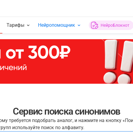
Тарифы
Нейропомощник
НейроБлокнот
Сервис поиска синонимов
рому требуется подобрать аналог, и нажмите на кнопку «По
рупп используйте поиск по алфавиту.