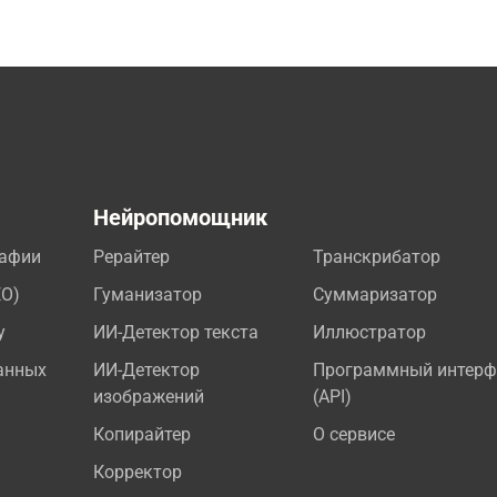
а
Нейропомощник
рафии
Рерайтер
Транскрибатор
EO)
Гуманизатор
Суммаризатор
у
ИИ-Детектор текста
Иллюстратор
анных
ИИ-Детектор
Программный интерф
изображений
(API)
Копирайтер
О сервисе
Корректор