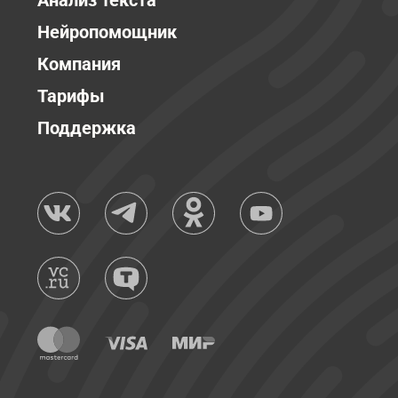
Анализ текста
Нейропомощник
Компания
Тарифы
Поддержка