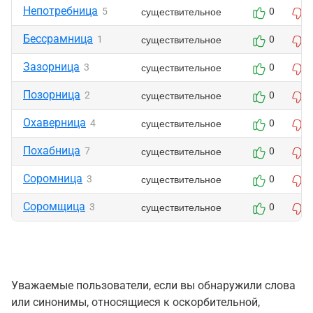
Непотребница
существительное
5
0
Бессрамница
существительное
1
0
Зазорница
существительное
3
0
Позорница
существительное
2
0
Охаверница
существительное
4
0
Похабница
существительное
7
0
Соромница
существительное
3
0
Соромщица
существительное
3
0
Уважаемые пользователи, если вы обнаружили слова
или синонимы, относящиеся к оскорбительной,