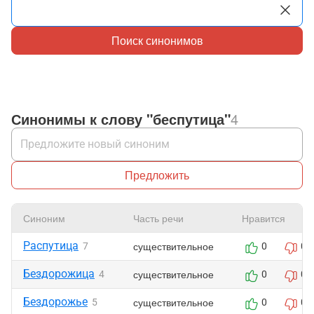
Поиск синонимов
Синонимы к слову "беспутица"
4
Предложить
Синоним
Часть речи
Нравится
Распутица
существительное
7
0
0
Бездорожица
существительное
4
0
0
Бездорожье
существительное
5
0
0