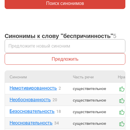
Поиск синонимов
Синонимы к слову "беспричинность"
5
Предложить
Синоним
Часть речи
Нрави
Немотивированность
существительное
2
0
Необоснованность
существительное
20
0
Безосновательность
существительное
18
0
Неосновательность
существительное
34
0