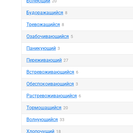
Болеющий
20
Будоражащийся
8
Тревожащийся
8
Озабочивающийся
5
Паникующий
3
Переживающий
27
Встревоживающийся
6
Обеспокоивающийся
3
Растревоживающийся
6
Тормошащийся
20
Волнующийся
33
Хлопочущий
18