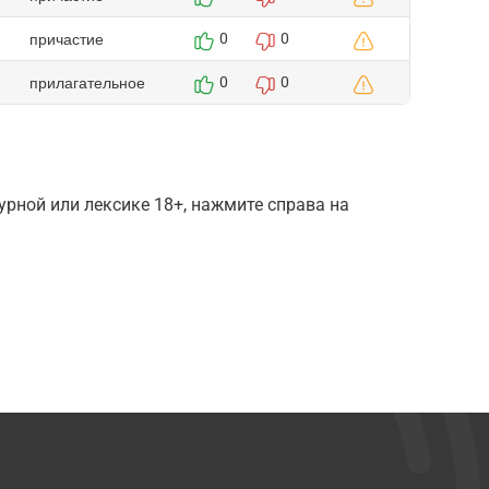
причастие
0
0
прилагательное
0
0
рной или лексике 18+, нажмите справа на