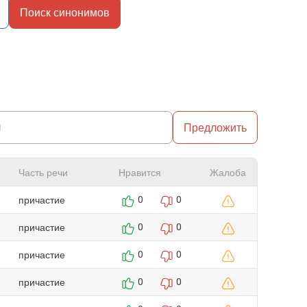
Поиск синонимов
Предложить
Часть речи
Нравится
Жалоба
причастие
0
0
причастие
0
0
причастие
0
0
причастие
0
0