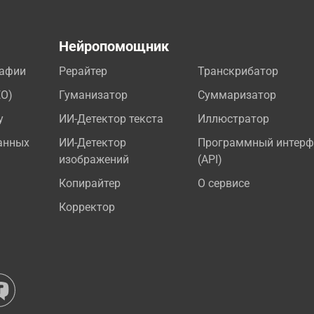
а
Нейропомощник
рафии
Рерайтер
Транскрибатор
EO)
Гуманизатор
Суммаризатор
у
ИИ-Детектор текста
Иллюстратор
анных
ИИ-Детектор
Программный интерф
изображений
(API)
Копирайтер
О сервисе
Корректор