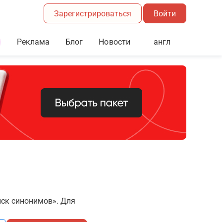
Зарегистрироваться
Войти
Реклама
Блог
англ
Новости
иск синонимов». Для