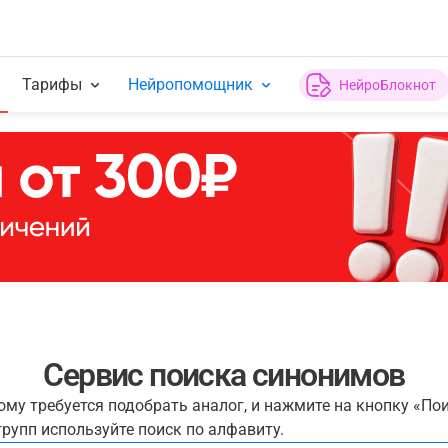
Тарифы
Нейропомощник
НейроБлокнот
Сервис поиска синонимов
рому требуется подобрать аналог, и нажмите на кнопку «По
рупп используйте поиск по алфавиту.