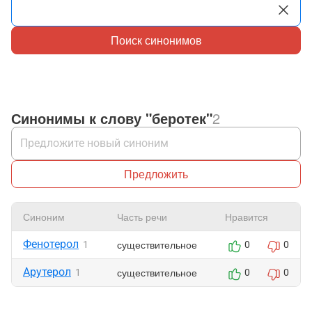
Поиск синонимов
Синонимы к слову "беротек"
2
Предложить
Синоним
Часть речи
Нравится
Фенотерол
существительное
1
0
0
Арутерол
существительное
1
0
0