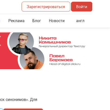
Зарегистрироваться
Войти
Реклама
Блог
англ
Новости
иск синонимов». Для