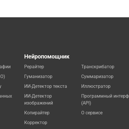
а
Нейропомощник
рафии
Рерайтер
Транскрибатор
EO)
Гуманизатор
Суммаризатор
у
ИИ-Детектор текста
Иллюстратор
анных
ИИ-Детектор
Программный интерф
изображений
(API)
Копирайтер
О сервисе
Корректор