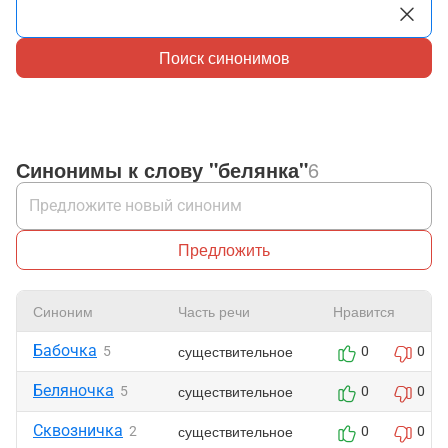
Поиск синонимов
Синонимы к слову "белянка"
6
Предложить
Синоним
Часть речи
Нравится
Бабочка
существительное
5
0
0
Беляночка
существительное
5
0
0
Сквозничка
существительное
2
0
0