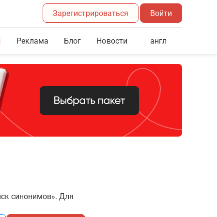
Зарегистрироваться
Войти
Реклама
Блог
англ
Новости
иск синонимов». Для