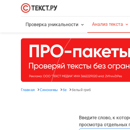
Анализ текста
Проверка уникальности
Главная
Синонимы
бе
белый гриб
Введите слово, к кото
просмотра отдельных г