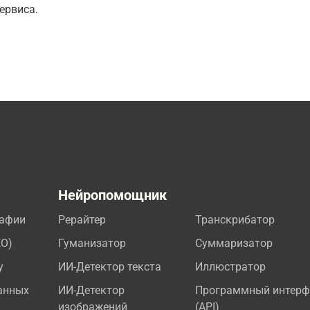
ервиса.
а
Нейропомощник
рафии
Рерайтер
Транскрибатор
EO)
Гуманизатор
Суммаризатор
у
ИИ-Детектор текста
Иллюстратор
анных
ИИ-Детектор
Программный интерф
изображений
(API)