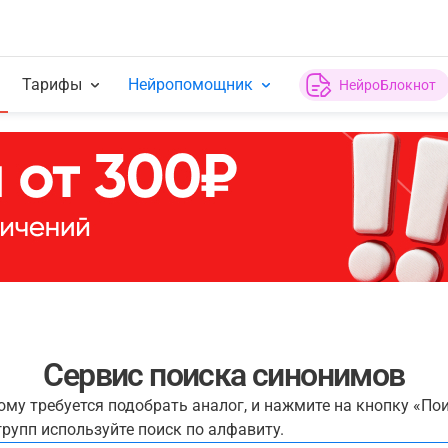
Тарифы
Нейропомощник
НейроБлокнот
Сервис поиска синонимов
рому требуется подобрать аналог, и нажмите на кнопку «По
рупп используйте поиск по алфавиту.