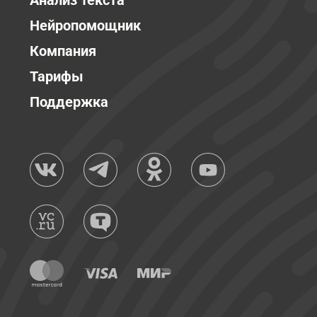
Анализ текста
Нейропомощник
Компания
Тарифы
Поддержка