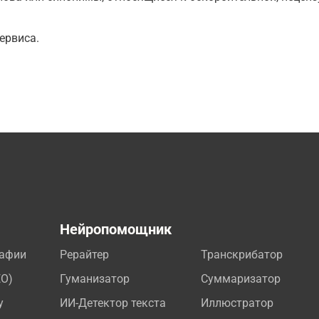
ервиса.
а
Нейропомощник
рафии
Рерайтер
Транскрибатор
EO)
Гуманизатор
Суммаризатор
у
ИИ-Детектор текста
Иллюстратор