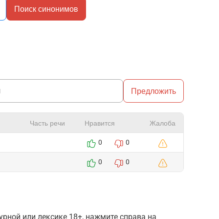
Поиск синонимов
Предложить
Часть речи
Нравится
Жалоба
0
0
0
0
рной или лексике 18+, нажмите справа на