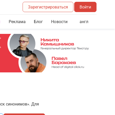
Зарегистрироваться
Войти
Реклама
Блог
англ
Новости
иск синонимов». Для