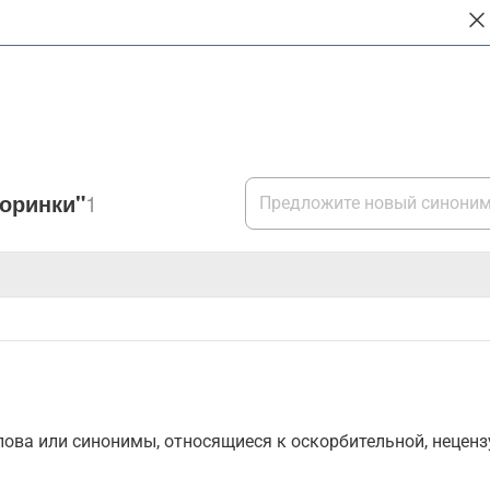
доринки"
1
ова или синонимы, относящиеся к оскорбительной, нецензу