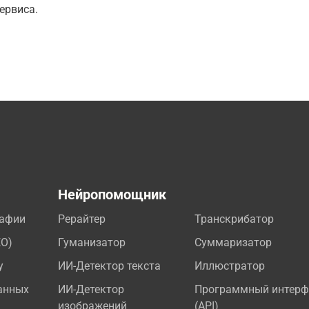
ервиса.
а
Нейропомощник
рафии
Рерайтер
Транскрибатор
EO)
Гуманизатор
Суммаризатор
у
ИИ-Детектор текста
Иллюстратор
анных
ИИ-Детектор
Программный интерф
изображений
(API)