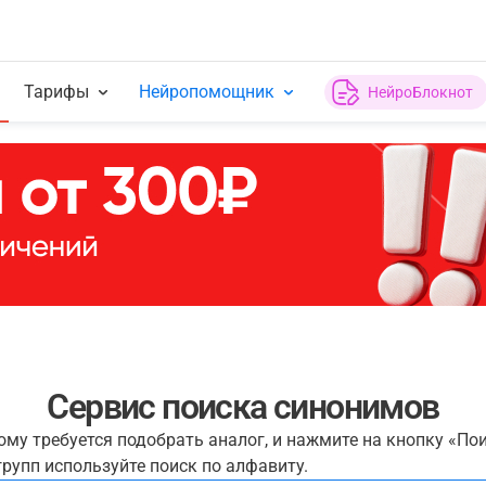
Тарифы
Нейропомощник
НейроБлокнот
Сервис поиска синонимов
рому требуется подобрать аналог, и нажмите на кнопку «По
рупп используйте поиск по алфавиту.