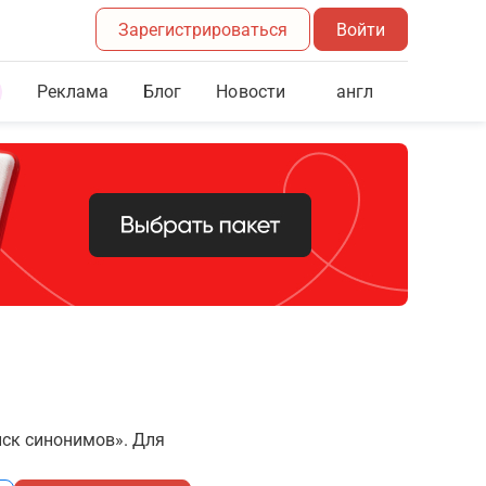
Зарегистрироваться
Войти
Реклама
Блог
англ
Новости
иск синонимов». Для