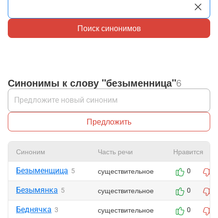
Поиск синонимов
Синонимы к слову "безыменница"
6
Предложить
Синоним
Часть речи
Нравится
Безыменщица
существительное
5
0
Безымянка
существительное
5
0
Беднячка
существительное
3
0