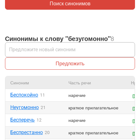
Поиск синонимов
Синонимы к слову "безугомонно"
8
Предложить
Синоним
Часть речи
Нра
Беспокойно
наречие
11
Неугомонно
краткое прилагательное
21
Бесперечь
наречие
12
Беспрестанно
краткое прилагательное
20