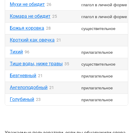
Мухи не обидит
глагол в личной форме
26
Комара не обидит
глагол в личной форме
25
Божья коровка
существительное
28
Кроткий как овечка
21
Тихий
прилагательное
96
Тише воды, ниже травы
существительное
35
Безгневный
прилагательное
21
Ангелоподобный
прилагательное
21
Голубиный
прилагательное
23
Уважаемые пользователи, если вы обнаружили слова