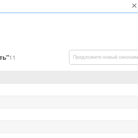
ть"
11