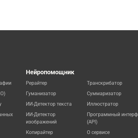
а
Нейропомощник
рафии
Рерайтер
Транскрибатор
EO)
Гуманизатор
Суммаризатор
у
ИИ-Детектор текста
Иллюстратор
анных
ИИ-Детектор
Программный интерф
изображений
(API)
Копирайтер
О сервисе