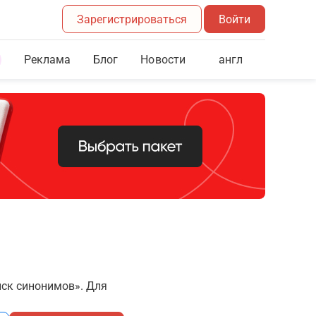
Зарегистрироваться
Войти
Реклама
Блог
англ
Новости
иск синонимов». Для