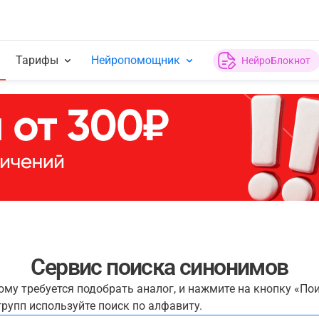
Тарифы
Нейропомощник
НейроБлокнот
Сервис поиска синонимов
рому требуется подобрать аналог, и нажмите на кнопку «По
рупп используйте поиск по алфавиту.