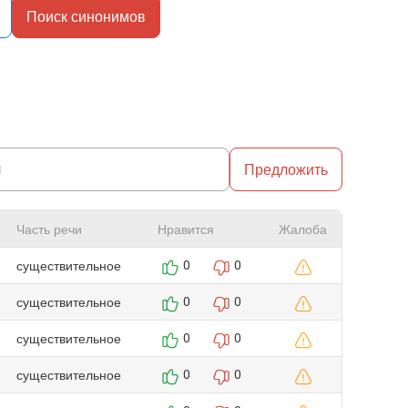
Поиск синонимов
Предложить
Часть речи
Нравится
Жалоба
существительное
0
0
существительное
0
0
существительное
0
0
существительное
0
0