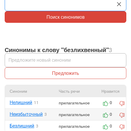
Поиск синонимов
Синонимы к слову "безлихвенный"
3
Предложить
Синоним
Часть речи
Нравится
Нелишний
прилагательное
11
0
0
Неизбыточный
прилагательное
3
0
0
Безлишний
прилагательное
3
0
0