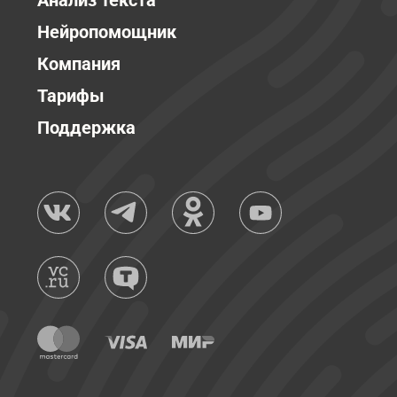
Анализ текста
Нейропомощник
Компания
Тарифы
Поддержка