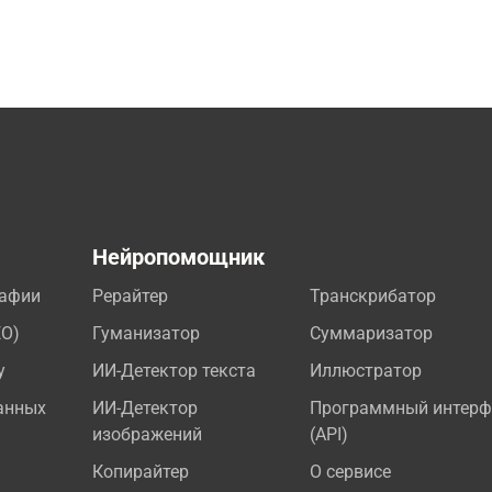
а
Нейропомощник
рафии
Рерайтер
Транскрибатор
EO)
Гуманизатор
Суммаризатор
у
ИИ-Детектор текста
Иллюстратор
анных
ИИ-Детектор
Программный интерф
изображений
(API)
Копирайтер
О сервисе