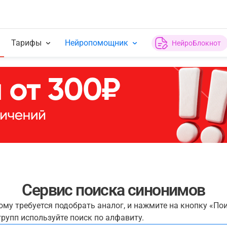
Тарифы
Нейропомощник
НейроБлокнот
Сервис поиска синонимов
рому требуется подобрать аналог, и нажмите на кнопку «По
рупп используйте поиск по алфавиту.