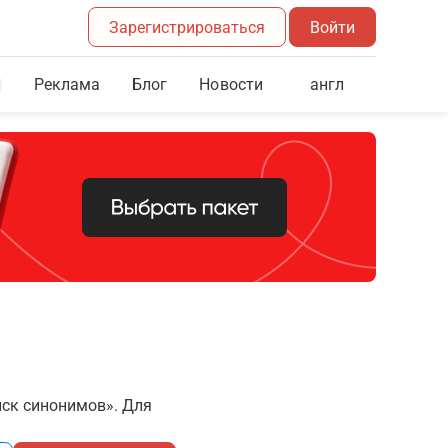
Зарегистрироваться
Войти
Реклама
Блог
англ
Новости
иск синонимов». Для