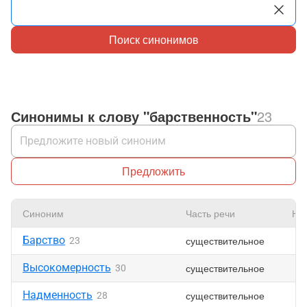
Поиск синонимов
Синонимы к слову "барственность"
23
Предложить
Синоним
Часть речи
Нр
Барство
существительное
23
Высокомерность
существительное
30
Надменность
существительное
28