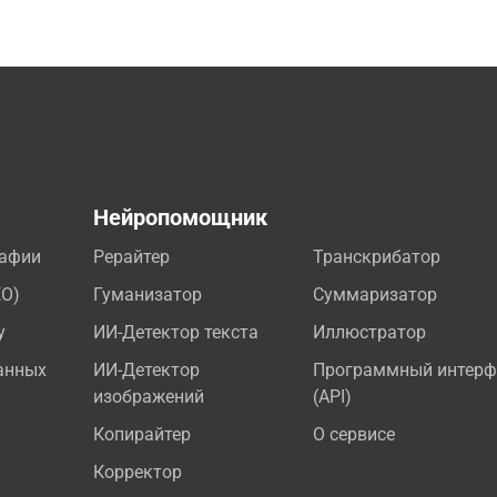
а
Нейропомощник
рафии
Рерайтер
Транскрибатор
EO)
Гуманизатор
Суммаризатор
у
ИИ-Детектор текста
Иллюстратор
анных
ИИ-Детектор
Программный интерф
изображений
(API)
Копирайтер
О сервисе
Корректор