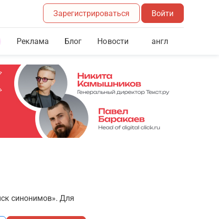
Зарегистрироваться
Войти
Реклама
Блог
англ
Новости
иск синонимов». Для