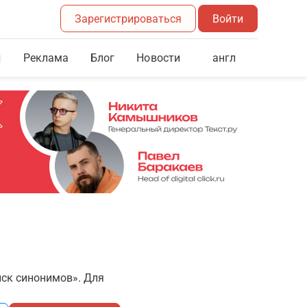
Зарегистрироваться
Войти
Реклама
Блог
англ
Новости
иск синонимов». Для