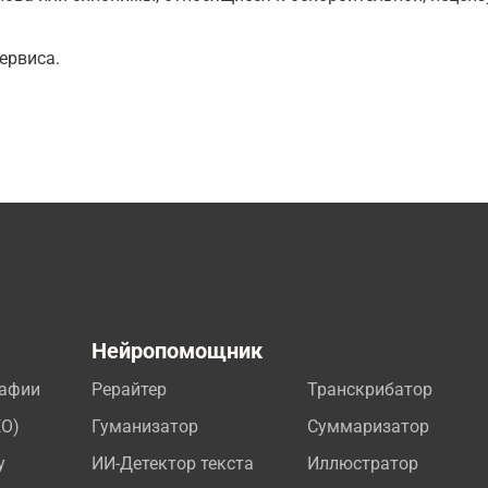
ервиса.
а
Нейропомощник
рафии
Рерайтер
Транскрибатор
EO)
Гуманизатор
Суммаризатор
у
ИИ-Детектор текста
Иллюстратор