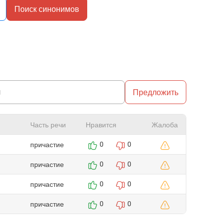
Поиск синонимов
Предложить
Часть речи
Нравится
Жалоба
причастие
0
0
причастие
0
0
причастие
0
0
причастие
0
0