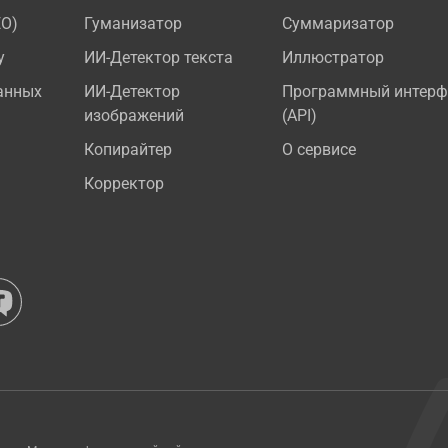
EO)
Гуманизатор
Суммаризатор
у
ИИ-Детектор текста
Иллюстратор
анных
ИИ-Детектор
Программный интерф
изображений
(API)
Копирайтер
О сервисе
Корректор