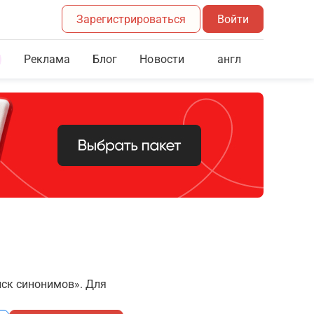
Зарегистрироваться
Войти
Реклама
Блог
англ
Новости
иск синонимов». Для