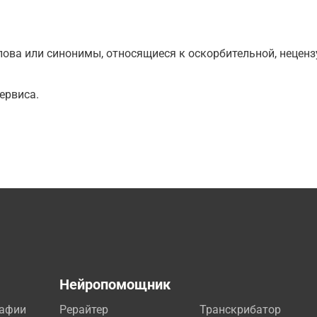
ова или синонимы, относящиеся к оскорбительной, нецензу
ервиса.
а
Нейропомощник
рафии
Рерайтер
Транскрибатор