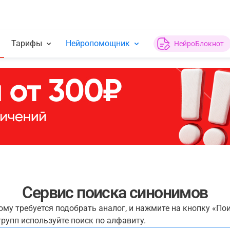
Тарифы
Нейропомощник
НейроБлокнот
Сервис поиска синонимов
рому требуется подобрать аналог, и нажмите на кнопку «По
рупп используйте поиск по алфавиту.