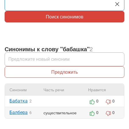
Поиск синонимов
Синонимы к слову "бабашка"
2
Предложить
Синоним
Часть речи
Нравится
Ж
Бабатка
2
0
0
Балбера
существительное
6
0
0