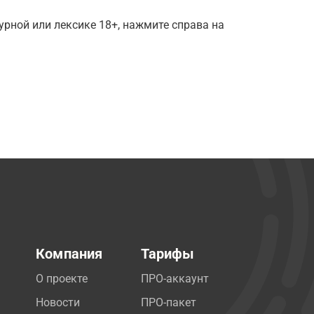
рной или лексике 18+, нажмите справа на
Компания
Тарифы
О проекте
ПРО-аккаунт
Новости
ПРО-пакет