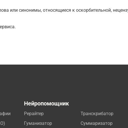
ова или синонимы, относящиеся к оскорбительной, нецензу
ервиса.
а
Нейропомощник
рафии
Рерайтер
Транскрибатор
EO)
Гуманизатор
Суммаризатор