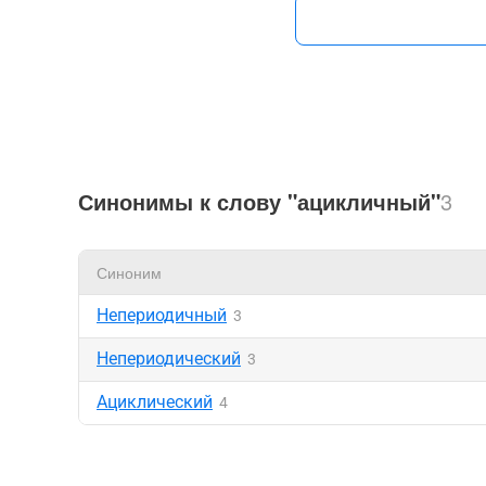
Синонимы к слову "ацикличный"
3
Синоним
Непериодичный
3
Непериодический
3
Ациклический
4