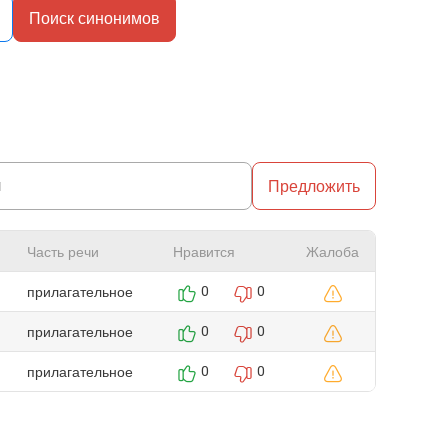
Поиск синонимов
Предложить
Часть речи
Нравится
Жалоба
прилагательное
0
0
прилагательное
0
0
прилагательное
0
0