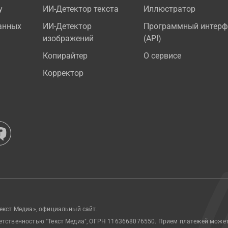
у
ИИ-Детектор текста
Иллюстратор
анных
ИИ-Детектор
Программный интерф
изображений
(API)
Копирайтер
О сервисе
Корректор
екст Медиа», официальный сайт.
етственностью "Текст Медиа", ОГРН 1163668076550. Прием платежей може