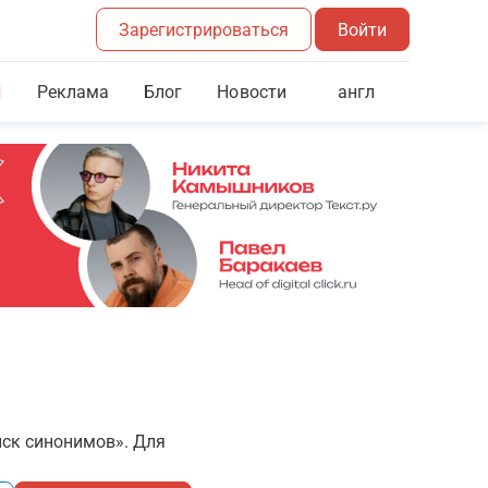
Зарегистрироваться
Войти
Реклама
Блог
англ
Новости
иск синонимов». Для