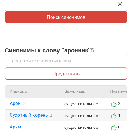
Поиск синонимов
Синонимы к слову "аронник"
5
Предложить
Синоним
Часть речи
Нравится
Арон
существительное
5
2
Сухотный корень
существительное
2
1
Арум
существительное
1
0