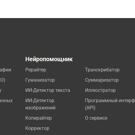
а
Нейропомощник
рафии
Рерайтер
Транскрибатор
EO)
Гуманизатор
Суммаризатор
у
ИИ-Детектор текста
Иллюстратор
анных
ИИ-Детектор
Программный интерф
изображений
(API)
Копирайтер
О сервисе
Корректор