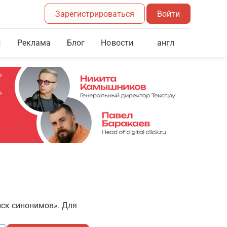
Зарегистрироваться
Войти
Реклама
Блог
англ
Новости
иск синонимов». Для