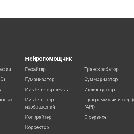
а
Нейропомощник
рафии
Рерайтер
Транскрибатор
EO)
Гуманизатор
Суммаризатор
у
ИИ-Детектор текста
Иллюстратор
анных
ИИ-Детектор
Программный интерф
изображений
(API)
Копирайтер
О сервисе
Корректор