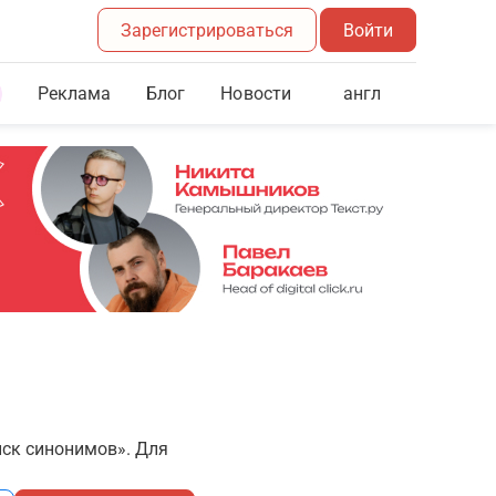
Зарегистрироваться
Войти
Реклама
Блог
англ
Новости
иск синонимов». Для