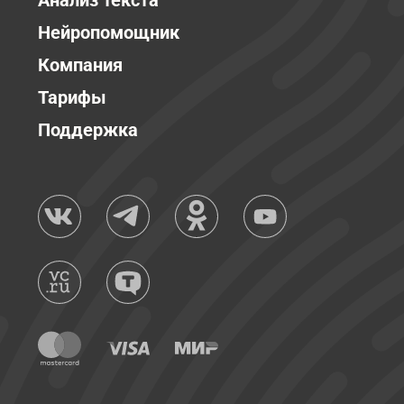
Анализ текста
Нейропомощник
Компания
Тарифы
Поддержка