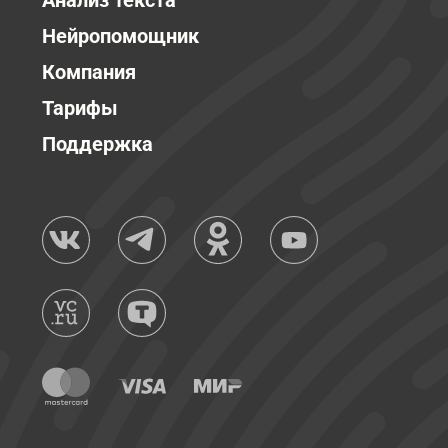
Анализ текста
Нейропомощник
Компания
Тарифы
Поддержка