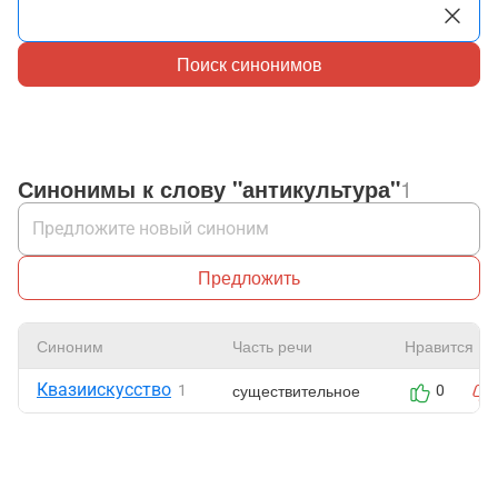
Поиск синонимов
Синонимы к слову "антикультура"
1
Предложить
Синоним
Часть речи
Нравится
Квазиискусство
существительное
1
0