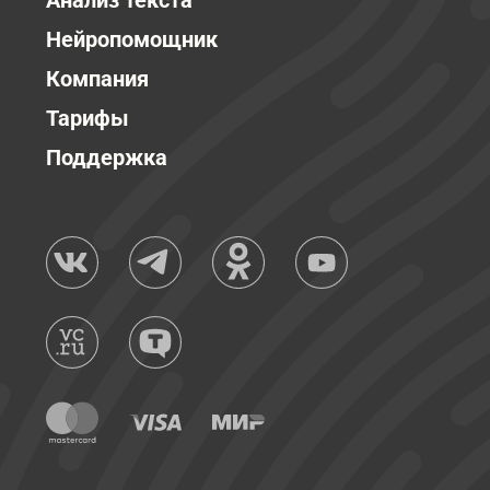
Анализ текста
Нейропомощник
Компания
Тарифы
Поддержка