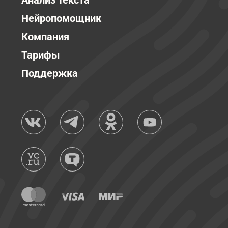
Анализ текста
Нейропомощник
Компания
Тарифы
Поддержка