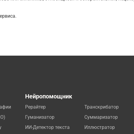
ервиса.
а
Нейропомощник
рафии
Рерайтер
Транскрибатор
EO)
Гуманизатор
Суммаризатор
у
ИИ-Детектор текста
Иллюстратор