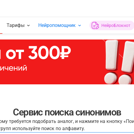
Тарифы
Нейропомощник
НейроБлокнот
Сервис поиска синонимов
рому требуется подобрать аналог, и нажмите на кнопку «По
рупп используйте поиск по алфавиту.