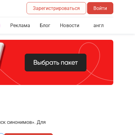
Зарегистрироваться
Войти
Реклама
Блог
англ
Новости
иск синонимов». Для