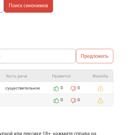
Поиск синонимов
Предложить
Часть речи
Нравится
Жалоба
существительное
0
0
0
0
рной или лексике 18+, нажмите справа на