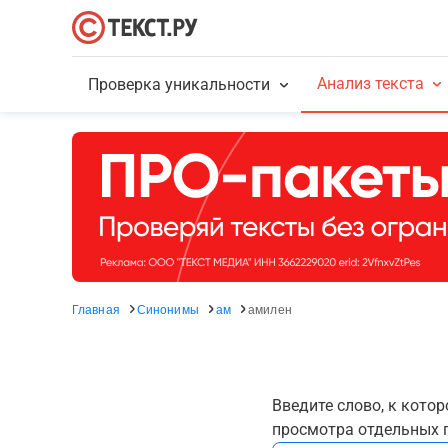
Анализ текста
Проверка уникальности
Главная
Синонимы
ам
амилен
Введите слово, к кото
просмотра отдельных г