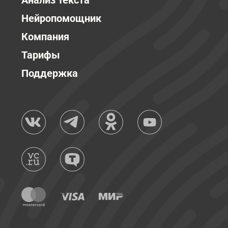
Анализ текста
Нейропомощник
Компания
Тарифы
Поддержка