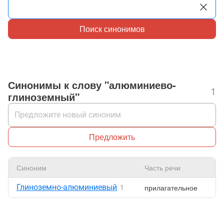
Поиск синонимов
Синонимы к слову "алюминиево-
1
глиноземный"
Предложить
Синоним
Часть речи
Н
Глиноземно-алюминиевый
прилагательное
1