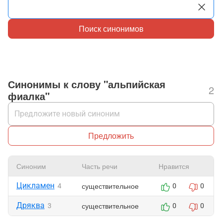
Поиск синонимов
Синонимы к слову "альпийская
2
фиалка"
Предложить
Синоним
Часть речи
Нравится
Цикламен
существительное
4
0
0
Дряква
существительное
3
0
0