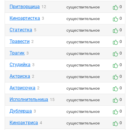
Притворщица
существительное
12
0
Киноартистка
существительное
3
0
Статистка
существительное
5
0
Травести
существительное
2
0
Трагик
существительное
3
0
Студийка
существительное
3
0
Актриска
существительное
2
0
Актрисочка
существительное
2
0
Исполнительница
существительное
15
0
Дублерша
существительное
3
0
Киноактриса
существительное
4
0