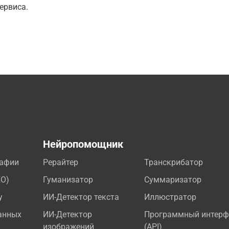
ервиса.
а
Нейропомощник
рафии
Рерайтер
Транскрибатор
EO)
Гуманизатор
Суммаризатор
у
ИИ-Детектор текста
Иллюстратор
анных
ИИ-Детектор
Программный интерф
изображений
(API)