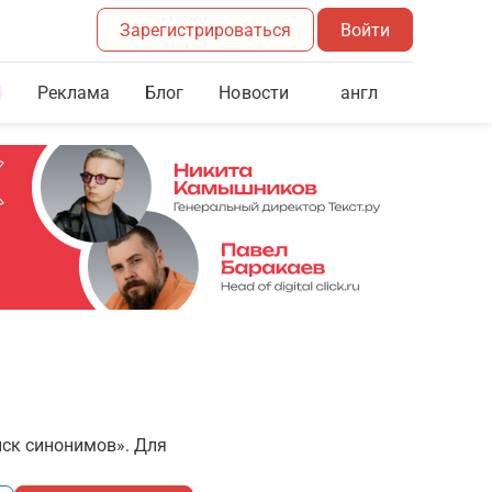
Зарегистрироваться
Войти
Реклама
Блог
англ
Новости
иск синонимов». Для