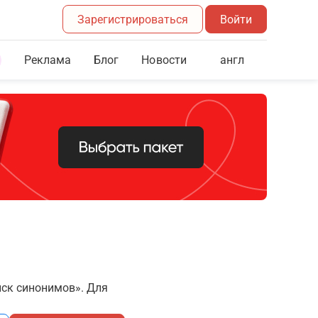
Зарегистрироваться
Войти
Реклама
Блог
англ
Новости
иск синонимов». Для