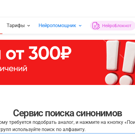
Тарифы
Нейропомощник
НейроБлокнот
Сервис поиска синонимов
рому требуется подобрать аналог, и нажмите на кнопку «По
рупп используйте поиск по алфавиту.