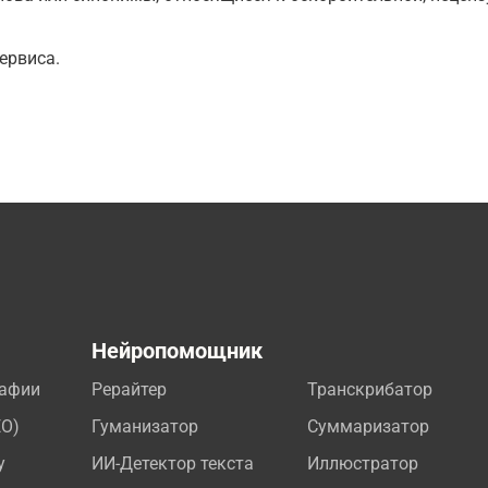
ервиса.
а
Нейропомощник
рафии
Рерайтер
Транскрибатор
EO)
Гуманизатор
Суммаризатор
у
ИИ-Детектор текста
Иллюстратор