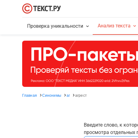
Анализ текста
Проверка уникальности
Главная
Синонимы
аг
агрест
Введите слово, к кото
просмотра отдельных г