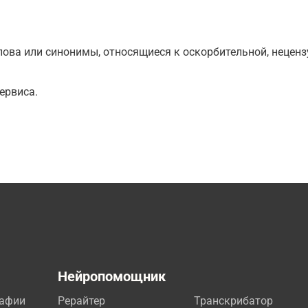
ова или синонимы, относящиеся к оскорбительной, нецензу
ервиса.
а
Нейропомощник
рафии
Рерайтер
Транскрибатор