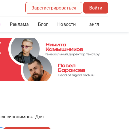
Зарегистрироваться
Войти
Реклама
Блог
англ
Новости
иск синонимов». Для