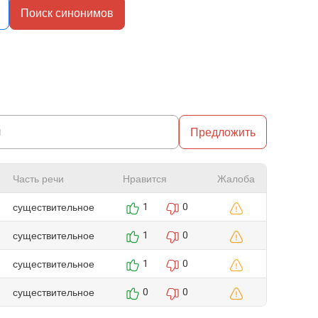
Поиск синонимов
Предложить
Часть речи
Нравится
Жалоба
существительное
1
0
существительное
1
0
существительное
1
0
существительное
0
0