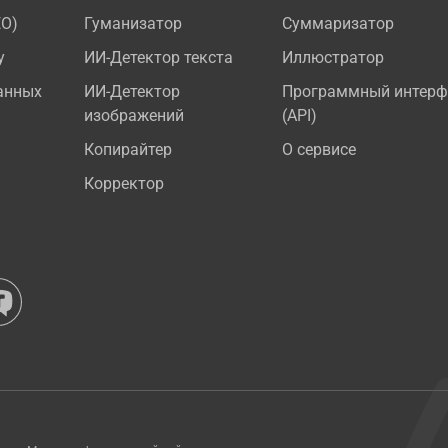
EO)
Гуманизатор
Суммаризатор
у
ИИ-Детектор текста
Иллюстратор
анных
ИИ-Детектор
Программный интерф
изображений
(API)
Копирайтер
О сервисе
Корректор