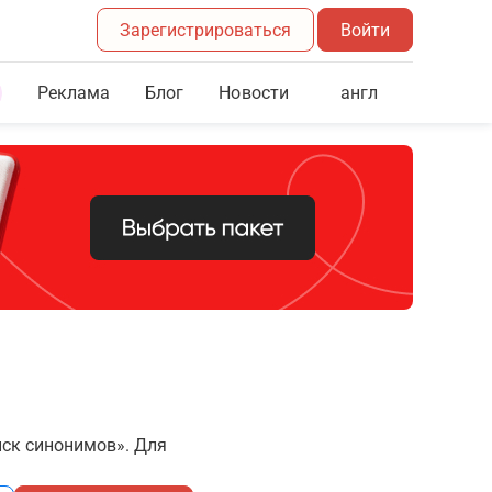
Зарегистрироваться
Войти
Реклама
Блог
англ
Новости
иск синонимов». Для