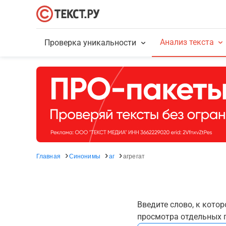
Анализ текста
Проверка уникальности
Главная
Синонимы
аг
агрегат
Введите слово, к кото
просмотра отдельных г