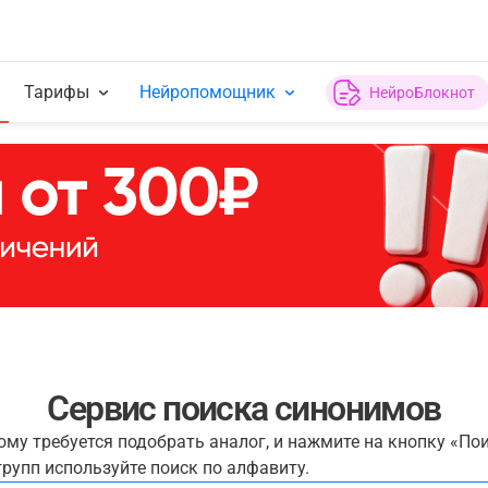
Тарифы
Нейропомощник
НейроБлокнот
Сервис поиска синонимов
рому требуется подобрать аналог, и нажмите на кнопку «По
рупп используйте поиск по алфавиту.