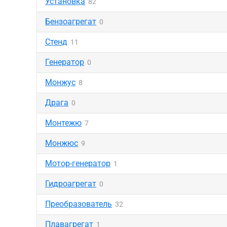
Установка
82
Бензоагрегат
0
Стенд
11
Генератор
0
Монжус
8
Драга
0
Монтежю
7
Монжюс
9
Мотор-генератор
1
Гидроагрегат
0
Преобразователь
32
Плавагрегат
1