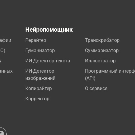
а
Нейропомощник
рафии
Рерайтер
Транскрибатор
EO)
Гуманизатор
Суммаризатор
у
ИИ-Детектор текста
Иллюстратор
анных
ИИ-Детектор
Программный интерф
изображений
(API)
Копирайтер
О сервисе
Корректор